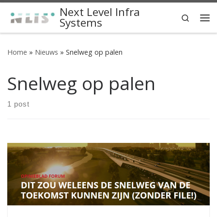
Next Level Infra
Skip to content
Search
Systems
Me
Home
»
Nieuws
»
Snelweg op palen
Snelweg op palen
1 post