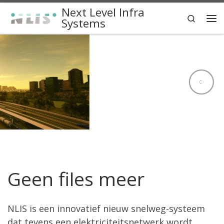
Next Level Infra
Skip to content
Search
Systems
Me
Geen files meer
NLIS is een innovatief nieuw snelweg-systeem
dat tevens een elektriciteitsnetwerk wordt.